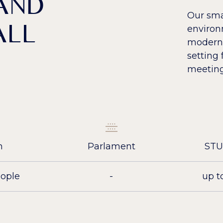
 AND
Our sma
ALL
environ
modern 
setting 
meeting
m
Parlament
STU
eople
-
up t