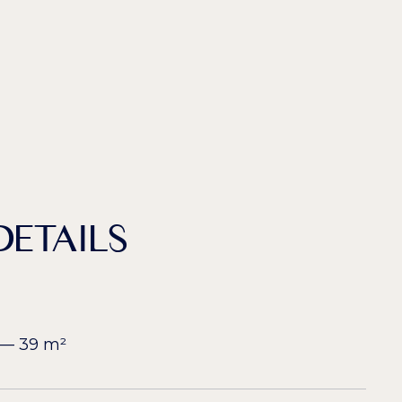
ETAILS
 — 39 m²