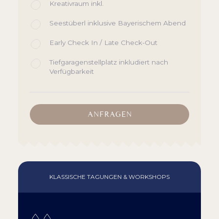
Kreativraum inkl.
Seestüberl inklusive Bayerischem Abend
Early Check In / Late Check-Out
Tiefgaragenstellplatz inkludiert nach
Verfügbarkeit
ANFRAGEN
KLASSISCHE TAGUNGEN & WORKSHOPS