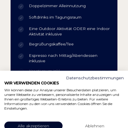
Doppelzimmer Alleinnutzung
Softdrinks im Tagungsraum
Eine Outdoor Aktivität ODER eine Indoor
Aktivität inklusive
Begrüßungskaffee/Tee
Espresso nach Mittag/Abendessen
inklusive
Kreativraum inkl.
Datenschutzbestimmungen
Seestüberl inklusive Bayerischem Abend
WIR VERWENDEN COOKIES
Wir können diese zur Analyse unserer Besucherdaten platzieren, um
Early Check In / Late Check-Out
unsere Webseite zu verbessern, personalisierte Inhalte anzuzeigen und
Ihnen ein großartiges Webseiten-Erlebnis zu bieten. Für weitere
Informationen zu den von uns verwendeten Cookies öffnen Sie die
Tiefgaragenstellplatz inkludiert nach
Einstellungen.
Verfügbarkeit
Alle akzeptieren
Ablehnen