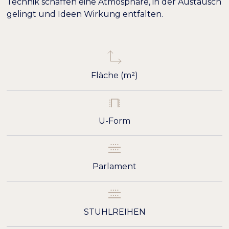
Technik schaffen eine Atmosphäre, in der Austausch
gelingt und Ideen Wirkung entfalten.
Farben umkehren
Monochrom
Dunkler Kontrast
Heller Kontrast
Fläche (m²)
Niedrige Sättigung
Hohe Sättigung
U-Form
Überschriften
Links hervorheben
H1
hervorheben
Parlament
Bildschirmleser
Lesemodus
−
+
100%
Inhaltsskalierung
STUHLREIHEN
−
+
100%
Schriftgröße