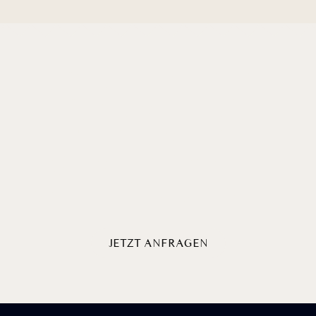
GROSSSZÜGIGE R
ÄUME FÜR P
LENUM UND G
EMEINSAMES W
EITERKOMMEN
JETZT ANFRAGEN