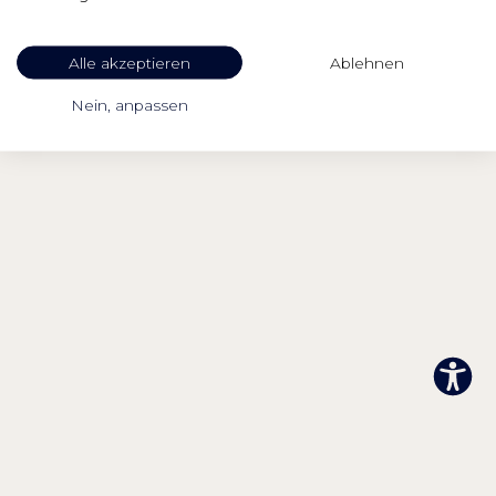
Meetings
−
+
100%
Inhaltsskalierung
Alle akzeptieren
Ablehnen
ZUM TAGUNGSHOTEL
−
+
100%
Schriftgröße
Nein, anpassen
−
+
100%
Zeilenhöhe
−
+
100%
Buchstabenabstand