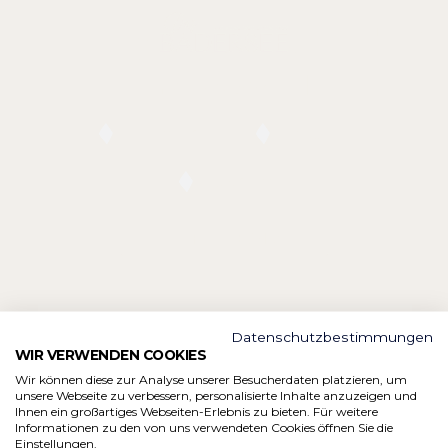
DE /
EN
GENIESSEN SIE
IHRE AUSZEIT
Erholung
Natur
Farben umkehren
Monochrom
Genuss
Dunkler Kontrast
Heller Kontrast
ZUM URLAUBSHOTEL
Niedrige Sättigung
Hohe Sättigung
EIN KLICK ZU IHRER
Datenschutzbestimmungen
Überschriften
Links hervorheben
WIR VERWENDEN COOKIES
H1
hervorheben
VERANSTALTUNG
Wir können diese zur Analyse unserer Besucherdaten platzieren, um
unsere Webseite zu verbessern, personalisierte Inhalte anzuzeigen und
Ihnen ein großartiges Webseiten-Erlebnis zu bieten. Für weitere
Bildschirmleser
Lesemodus
Tagungen
Veranstaltungen
Informationen zu den von uns verwendeten Cookies öffnen Sie die
Einstellungen.