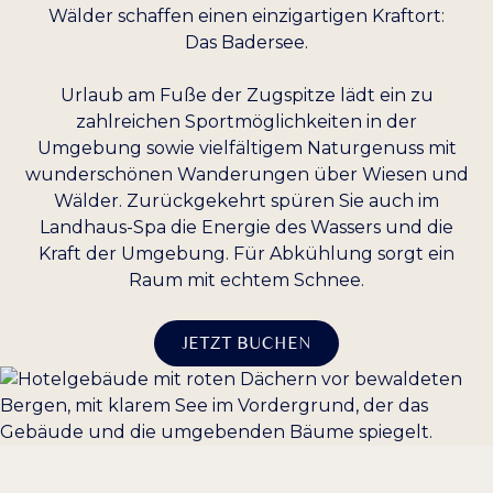
Wälder schaffen einen einzigartigen Kraftort:
Das Badersee.
Dunkler Kontrast
Heller Kontrast
Urlaub am Fuße der Zugspitze lädt ein zu
zahlreichen Sportmöglichkeiten in der
Niedrige Sättigung
Hohe Sättigung
Umgebung sowie vielfältigem Naturgenuss mit
wunderschönen Wanderungen über Wiesen und
Wälder. Zurückgekehrt spüren Sie auch im
Überschriften
Links hervorheben
H1
hervorheben
Landhaus-Spa die Energie des Wassers und die
Kraft der Umgebung. Für Abkühlung sorgt ein
Raum mit echtem Schnee.
Bildschirmleser
Lesemodus
JETZT BUCHEN
−
+
100%
Inhaltsskalierung
−
+
100%
Schriftgröße
−
+
100%
Zeilenhöhe