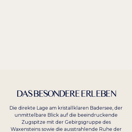
URLAUB AM
FUSSE DER
Zugspitze
DAS BESONDERE ERLEBEN
Die direkte Lage am kristallklaren Badersee, der
unmittelbare Blick auf die beeindruckende
Zugspitze mit der Gebirgsgruppe des
Waxensteins sowie die ausstrahlende Ruhe der
Farben umkehren
Monochrom