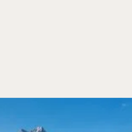
DE /
EN
RÄUME FÜR
IDEEN,
Austausch
ORTE FÜR