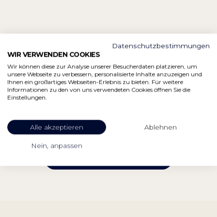
Datenschutzbestimmungen
WIR VERWENDEN COOKIES
IHR PERSÖNLICHER
Wir können diese zur Analyse unserer Besucherdaten platzieren, um
unsere Webseite zu verbessern, personalisierte Inhalte anzuzeigen und
ANSPRECHPARTNER
Ihnen ein großartiges Webseiten-Erlebnis zu bieten. Für weitere
Informationen zu den von uns verwendeten Cookies öffnen Sie die
Einstellungen.
mice@dasbadersee.de
Alle akzeptieren
+49 (0) 8821 821-0
Ablehnen
Nein, anpassen
JETZT TAGUNG ANFRAGEN