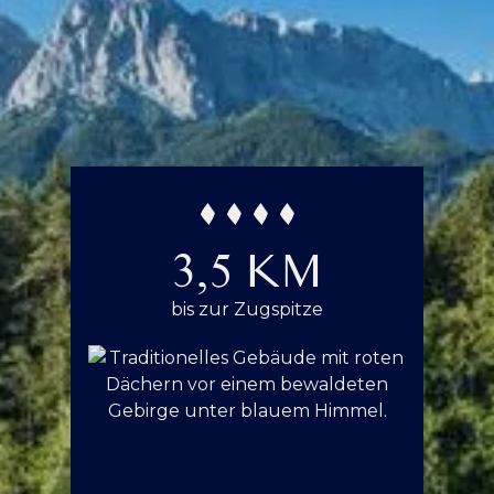
Farben umkehren
Monochrom
3,5 KM
bis zur Zugspitze
Dunkler Kontrast
Heller Kontrast
Niedrige Sättigung
Hohe Sättigung
Überschriften
Links hervorheben
H1
hervorheben