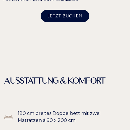
−
+
100%
Schriftgröße
JETZT BUCHEN
−
+
100%
Zeilenhöhe
−
+
100%
Buchstabenabstand
AUSSTATTUNG & KOMFORT
180 cm breites Doppelbett mit zwei
Matratzen à 90 x 200 cm