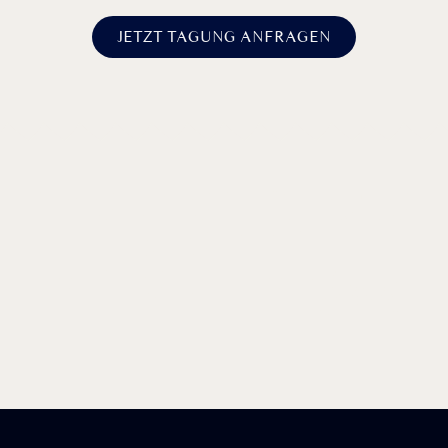
JETZT TAGUNG ANFRAGEN
TAGUNGSERFOLG
BEGINNT
Schlaf
MIT GUTEM