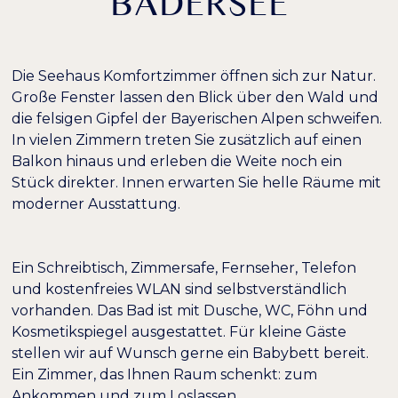
BADERSEE
Die Seehaus Komfortzimmer öffnen sich zur Natur.
Farben umkehren
Monochrom
Große Fenster lassen den Blick über den Wald und
die felsigen Gipfel der Bayerischen Alpen schweifen.
In vielen Zimmern treten Sie zusätzlich auf einen
Dunkler Kontrast
Heller Kontrast
Balkon hinaus und erleben die Weite noch ein
Stück direkter. Innen erwarten Sie helle Räume mit
Niedrige Sättigung
Hohe Sättigung
moderner Ausstattung.
Überschriften
Links hervorheben
H1
Ein Schreibtisch, Zimmersafe, Fernseher, Telefon
hervorheben
und kostenfreies WLAN sind selbstverständlich
vorhanden. Das Bad ist mit Dusche, WC, Föhn und
Bildschirmleser
Lesemodus
Kosmetikspiegel ausgestattet. Für kleine Gäste
stellen wir auf Wunsch gerne ein Babybett bereit.
Ein Zimmer, das Ihnen Raum schenkt: zum
−
+
100%
Inhaltsskalierung
Ankommen und zum Loslassen.