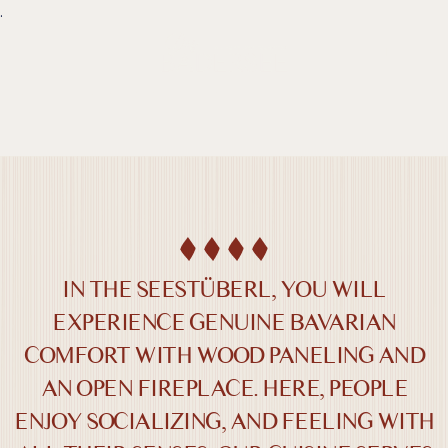
.
DE /
EN
SEESTÜBERL
IN THE SEESTÜBERL, YOU WILL
Farben umkehren
Monochrom
EXPERIENCE GENUINE BAVARIAN
COMFORT WITH WOOD PANELING AND
Dunkler Kontrast
Heller Kontrast
AN OPEN FIREPLACE. HERE, PEOPLE
ENJOY SOCIALIZING, AND FEELING WITH
Niedrige Sättigung
Hohe Sättigung