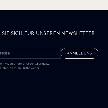
 SIE SICH FÜR UNSEREN NEWSLETTER
er Privatsphäre ist unser Grundsatz.
Daten nicht an Dritte weiter.
Farben
Monochrom
umkehren
Dunkler Kontrast
Heller Kontrast
Niedrige