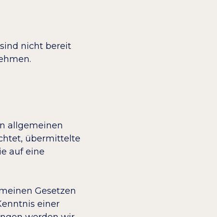
sind nicht bereit
unehmen.
den allgemeinen
chtet, übermittelte
e auf eine
gemeinen Gesetzen
Kenntnis einer
ungen werden wir