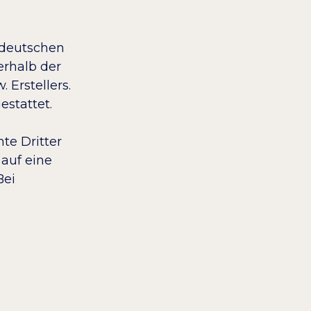
m deutschen
erhalb der
 Erstellers.
gestattet.
te Dritter
 auf eine
Bei