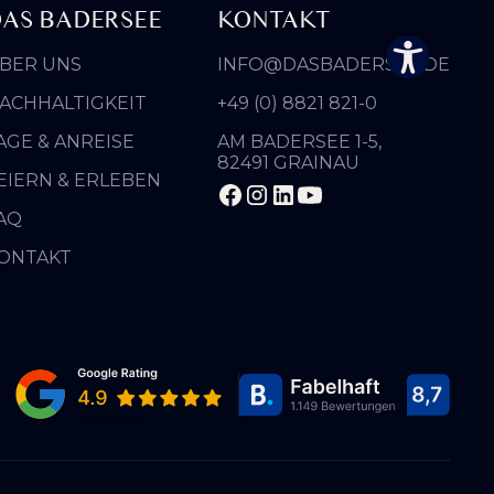
Hohe Sättigung
Sättigung
AS BADERSEE
KONTAKT
BER UNS
INFO@DASBADERSEE.DE
Links
Überschriften
H1
hervorheben
hervorheben
ACHHALTIGKEIT
+49 (0) 8821 821-0
AGE & ANREISE
AM BADERSEE 1-5,
Bildschirmleser
Lesemodus
82491 GRAINAU
EIERN & ERLEBEN
AQ
−
+
Inhaltsskalierung
100%
ONTAKT
−
+
Schriftgröße
100%
−
+
Zeilenhöhe
100%
−
+
Buchstabenabstand
100%