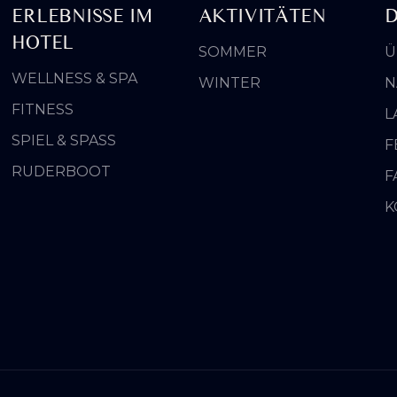
ERLEBNISSE IM
AKTIVITÄTEN
D
HOTEL
SOMMER
Ü
WELLNESS & SPA
WINTER
N
FITNESS
L
SPIEL & SPASS
F
RUDERBOOT
F
K