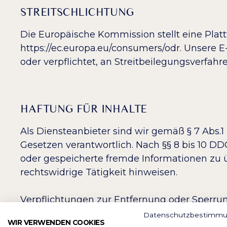
STREITSCHLICHTUNG
Die Europäische Kommission stellt eine Platt
https://ec.europa.eu/consumers/odr. Unsere E
oder verpflichtet, an Streitbeilegungsverfah
HAFTUNG FÜR INHALTE
Als Diensteanbieter sind wir gemäß § 7 Abs.
Gesetzen verantwortlich. Nach §§ 8 bis 10 DDG
oder gespeicherte fremde Informationen zu 
rechtswidrige Tätigkeit hinweisen.
Verpflichtungen zur Entfernung oder Sperr
bleiben hiervon unberührt. Eine diesbezüglic
Datenschutzbestimm
WIR VERWENDEN COOKIES
konkreten Rechtsverletzung möglich. Bei B