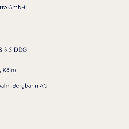
astro GmbH
 § 5 DDG
o, Köln)
zbahn Bergbahn AG