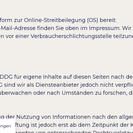
form zur Online-Streitbeilegung (OS) bereit:
-Mail-Adresse finden Sie oben im Impressum. Wir 
ren vor einer Verbraucherschlichtungsstelle teilz
1 DDG für eigene Inhalte auf diesen Seiten nach 
 sind wir als Diensteanbieter jedoch nicht verpfli
überwachen oder nach Umständen zu forschen, di
ung der Nutzung von Informationen nach den all
he Haftung ist jedoch erst ab dem Zeitpunkt der 
ungen
ekanntwerden von entsprechenden Rechtsverletz