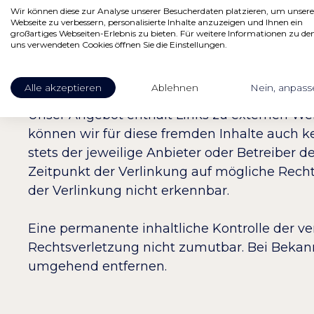
Wir können diese zur Analyse unserer Besucherdaten platzieren, um unsere
diese Inhalte umgehend entfernen.
Webseite zu verbessern, personalisierte Inhalte anzuzeigen und Ihnen ein
großartiges Webseiten-Erlebnis zu bieten. Für weitere Informationen zu de
uns verwendeten Cookies öffnen Sie die Einstellungen.
HAFTUNG FÜR LINKS
Alle akzeptieren
Ablehnen
Nein, anpass
Unser Angebot enthält Links zu externen Webs
können wir für diese fremden Inhalte auch ke
stets der jeweilige Anbieter oder Betreiber d
Zeitpunkt der Verlinkung auf mögliche Rech
der Verlinkung nicht erkennbar.
Eine permanente inhaltliche Kontrolle der ve
Rechtsverletzung nicht zumutbar. Bei Bekan
umgehend entfernen.