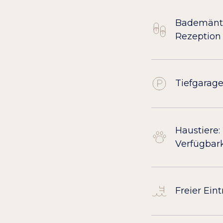
Bademänte
Rezeption
Tiefgarage
Haustiere:
Verfügbark
Freier Ein