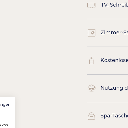
TV, Schrei
Zimmer-S
Kostenlos
Nutzung d
ungen
Spa-Tasch
n von