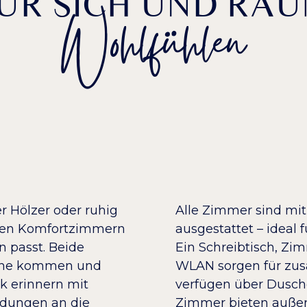
FÜR SICH UND RA
Wohlfühlen
 Hölzer oder ruhig
Alle Zimmer sind mit
seren Komfortzimmern
ausgestattet – ideal 
n passt. Beide
Ein Schreibtisch, Zi
Ruhe kommen und
WLAN sorgen für zus
k erinnern mit
verfügen über Dusch
eidungen an die
Zimmer bieten außer