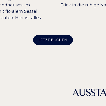
andhauses. Im
Blick in die ruhige 
t floralem Sessel,
nten. Hier ist alles
JETZT BUCHEN
AUSST