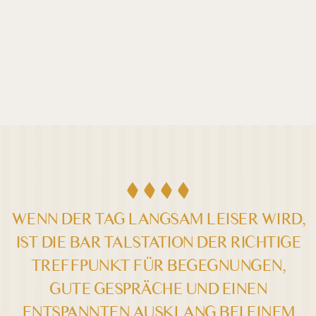
DE /
EN
Bar
TALSTATION
WENN DER TAG LANGSAM LEISER WIRD,
IST DIE BAR TALSTATION DER RICHTIGE
Farben umkehren
Monochrom
TREFFPUNKT FÜR BEGEGNUNGEN,
GUTE GESPRÄCHE UND EINEN
Dunkler Kontrast
Heller Kontrast
ENTSPANNTEN AUSKLANG BEI EINEM