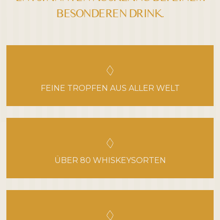
BESONDEREN DRINK.
Niedrige Sättigung
Hohe Sättigung
Überschriften
Links hervorheben
H1
hervorheben
Bildschirmleser
Lesemodus
FEINE TROPFEN AUS ALLER WELT
−
+
100%
Inhaltsskalierung
−
+
100%
Schriftgröße
−
+
ÜBER 80 WHISKEYSORTEN
100%
Zeilenhöhe
−
+
100%
Buchstabenabstand