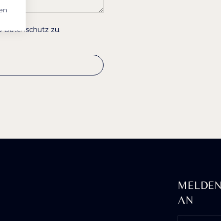
en
äß
Datenschutz
zu.
MELDEN
AN