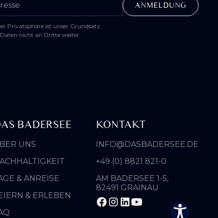
er Privatsphäre ist unser Grundsatz.
Daten nicht an Dritte weiter.
Farben
Monochrom
umkehren
Dunkler Kontrast
Heller Kontrast
Niedrige
Hohe Sättigung
Sättigung
AS BADERSEE
KONTAKT
BER UNS
INFO@DASBADERSEE.DE
Links
Überschriften
H1
hervorheben
hervorheben
ACHHALTIGKEIT
+49 (0) 8821 821-0
AGE & ANREISE
AM BADERSEE 1-5,
Bildschirmleser
Lesemodus
82491 GRAINAU
EIERN & ERLEBEN
AQ
−
+
Inhaltsskalierung
100%