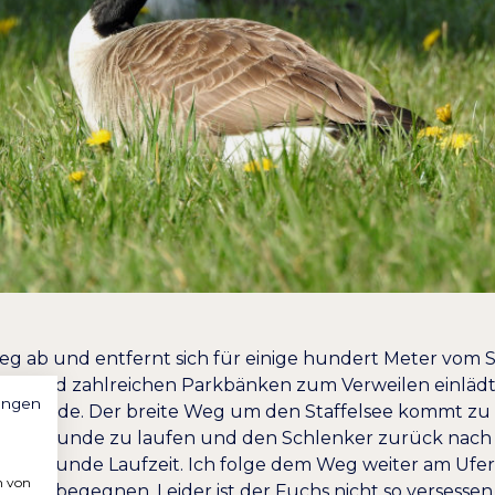
eg ab und entfernt sich für einige hundert Meter vom 
sen und zahlreichen Parkbänken zum Verweilen einlädt. I
ungen
genfreude. Der breite Weg um den Staffelsee kommt zu
ffelsee-Runde zu laufen und den Schlenker zurück nach 
wa 1 Stunde Laufzeit. Ich folge dem Weg weiter am Ufe
n von
s zu begegnen. Leider ist der Fuchs nicht so versesse