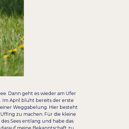
See. Dann geht es wieder am Ufer
m April blüht bereits der erste
 einer Weggabelung. Hier besteht
Uffing zu machen. Für die kleine
r des Sees entlang und habe das
n darauf meine Bekanntschaft zu