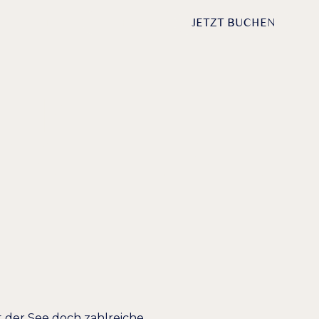
DE /
EN
ANFRAGEN
JETZT BUCHEN
DER
TAFFELSEE
et der See doch zahlreiche