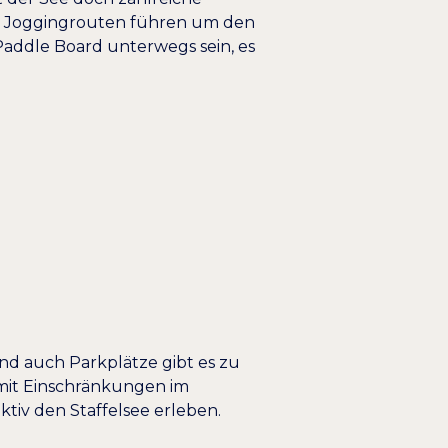
nd Joggingrouten führen um den
addle Board unterwegs sein, es
nd auch Parkplätze gibt es zu
 mit Einschränkungen im
tiv den Staffelsee erleben.