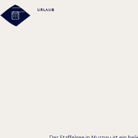
URLAUB
TAGUNG
AUSFLUGST
WANDERTOU
Der Staffelsee in Murnau ist ein be