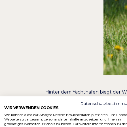
Hinter dem Yachthafen biegt der W
entlang, das mit seinen großen Wie
Datenschutzbestimm
stängellose Enzian, eine wahre Au
WIR VERWENDEN COOKIES
die Möglichkeit nur die kleine Sta
Wir können diese zur Analyse unserer Besucherdaten platzieren, um unsere
Staffelseerunde benötigt man in et
Webseite zu verbessern, personalisierte Inhalte anzuzeigen und Ihnen ein
großartiges Webseiten-Erlebnis zu bieten. Für weitere Informationen zu de
Glück am frühen Morgen einen Fuch