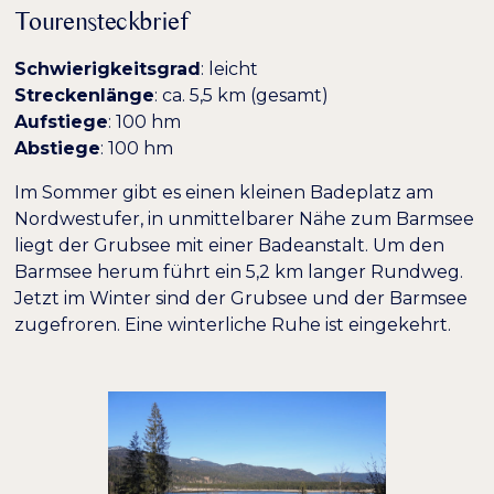
Tourensteckbrief
Schwierigkeitsgrad
: leicht
Niedrige Sättigung
Hohe Sättigung
Streckenlänge
: ca. 5,5 km (gesamt)
Aufstiege
: 100 hm
Überschriften
Links hervorheben
Abstiege
: 100 hm
H1
hervorheben
Im Sommer gibt es einen kleinen Badeplatz am
Nordwestufer, in unmittelbarer Nähe zum Barmsee
Bildschirmleser
Lesemodus
liegt der Grubsee mit einer Badeanstalt. Um den
Barmsee herum führt ein 5,2 km langer Rundweg.
−
+
100%
Inhaltsskalierung
Jetzt im Winter sind der Grubsee und der Barmsee
zugefroren. Eine winterliche Ruhe ist eingekehrt.
−
+
100%
Schriftgröße
−
+
100%
Zeilenhöhe
−
+
100%
Buchstabenabstand