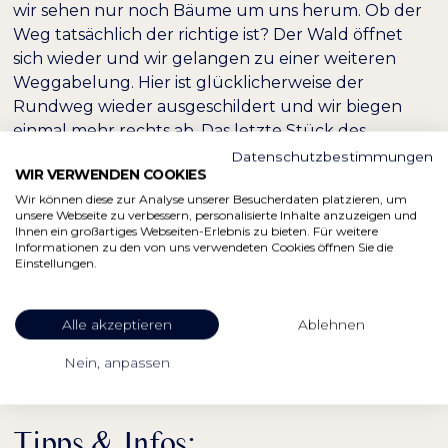
wir sehen nur noch Bäume um uns herum. Ob der
Weg tatsächlich der richtige ist? Der Wald öffnet
sich wieder und wir gelangen zu einer weiteren
Weggabelung. Hier ist glücklicherweise der
Rundweg wieder ausgeschildert und wir biegen
einmal mehr rechts ab. Das letzte Stück des
Rundwegs ist leider nicht „naturnah“, denn wir
Datenschutzbestimmungen
WIR VERWENDEN COOKIES
gelangen zur Straße, an der wir uns einmal mehr
Wir können diese zur Analyse unserer Besucherdaten platzieren, um
rechts halten müssen, um vorbei an einem
unsere Webseite zu verbessern, personalisierte Inhalte anzuzeigen und
Wohngebiet zurück zum Alpengasthof Barmsee zu
Ihnen ein großartiges Webseiten-Erlebnis zu bieten. Für weitere
Informationen zu den von uns verwendeten Cookies öffnen Sie die
gelangen.
Einstellungen.
Die Winterwanderung hat uns gut getan, unsere
Gesichter sind zwar gerötet von der Kälte, aber der
Alle akzeptieren
Ablehnen
Körper ist gut durchblutet. Jetzt gönnen wir uns
einen Latte Macchiato bzw. eine heiße Schokolade,
Nein, anpassen
bevor es zurück nach Grainau geht.
Tipps & Infos: