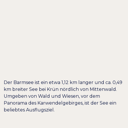
DE /
E
AUSFLUGSTIPP:
WINTERWANDERUN
UM DEN BARMSEE
Der Barmsee ist ein etwa 1,12 km langer und ca. 0,49
km breiter See bei Krün nördlich von Mittenwald.
Umgeben von Wald und Wiesen, vor dem
Panorama des Karwendelgebirges, ist der See ein
Farben umkehren
Monochrom
beliebtes Ausflugsziel.
Dunkler Kontrast
Heller Kontrast