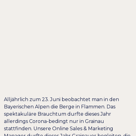
DE /
EN
EIN PERFEKTER
TAG IN GRAINAU:
JOHANNIFEUER AM
HOHEN ZIEGSPITZ
Alljährlich zum 23. Juni beobachtet man in den
Bayerischen Alpen die Berge in Flammen. Das
spektakuläre Brauchtum durfte dieses Jahr
allerdings Corona-bedingt nur in Grainau
stattfinden. Unsere Online Sales & Marketing
Manager durfte dieses Jahr Grainauer begleiten, die