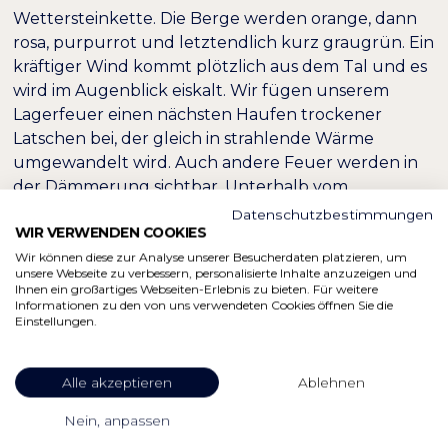
Wettersteinkette. Die Berge werden orange, dann
rosa, purpurrot und letztendlich kurz graugrün. Ein
kräftiger Wind kommt plötzlich aus dem Tal und es
wird im Augenblick eiskalt. Wir fügen unserem
Lagerfeuer einen nächsten Haufen trockener
Latschen bei, der gleich in strahlende Wärme
umgewandelt wird. Auch andere Feuer werden in
der Dämmerung sichtbar. Unterhalb vom
Osterfelder am Schwarzenkopf, am Hausberg und
Datenschutzbestimmungen
WIR VERWENDEN COOKIES
unten in Grainau – überall sieht man helle Punkte.
An der Kreuzalm wird auch gefeiert, allerdings ohne
Wir können diese zur Analyse unserer Besucherdaten platzieren, um
unsere Webseite zu verbessern, personalisierte Inhalte anzuzeigen und
Feuer. Jetzt geht es los!
Ihnen ein großartiges Webseiten-Erlebnis zu bieten. Für weitere
Informationen zu den von uns verwendeten Cookies öffnen Sie die
Einstellungen.
Alle akzeptieren
Ablehnen
Nein, anpassen