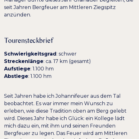
seit Jahren Bergfeuer am Mittleren Ziegspitz
anzünden.
Tourensteckbrief
Schwierigkeitsgrad
: schwer
Streckenlänge
: ca. 17 km (gesamt)
Farben umkehren
Monochrom
Aufstiege
: 1.100 hm
Abstiege
: 1.100 hm
Dunkler Kontrast
Heller Kontrast
Seit Jahren habe ich Johannifeuer aus dem Tal
Niedrige Sättigung
Hohe Sättigung
beobachtet. Es war immer mein Wunsch zu
erleben, wie diese Tradition oben am Berg gelebt
wird. Dieses Jahr habe ich Glück: ein Kollege lädt
Überschriften
Links hervorheben
H1
mich dazu ein, mit ihm und seinen Freunden
hervorheben
Bergfeuer zu legen. Das Feuer wird am Mittleren