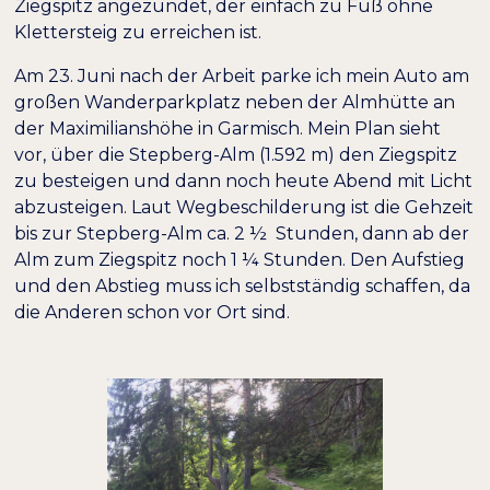
Ziegspitz angezündet, der einfach zu Fuß ohne
Bildschirmleser
Lesemodus
Klettersteig zu erreichen ist.
Am 23. Juni nach der Arbeit parke ich mein Auto am
−
+
100%
Inhaltsskalierung
großen Wanderparkplatz neben der Almhütte an
der Maximilianshöhe in Garmisch. Mein Plan sieht
−
+
100%
Schriftgröße
vor, über die Stepberg-Alm (1.592 m) den Ziegspitz
zu besteigen und dann noch heute Abend mit Licht
−
+
100%
Zeilenhöhe
abzusteigen. Laut Wegbeschilderung ist die Gehzeit
bis zur Stepberg-Alm ca. 2 ½ Stunden, dann ab der
−
+
100%
Buchstabenabstand
Alm zum Ziegspitz noch 1 ¼ Stunden. Den Aufstieg
und den Abstieg muss ich selbstständig schaffen, da
die Anderen schon vor Ort sind.