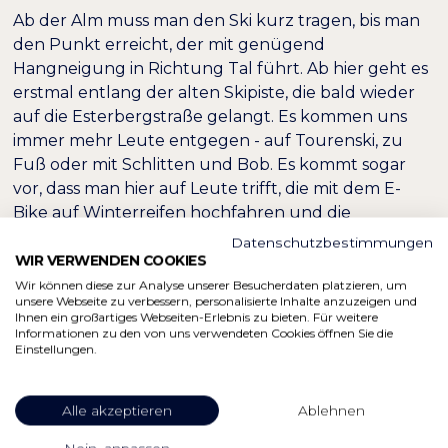
Ab der Alm muss man den Ski kurz tragen, bis man
den Punkt erreicht, der mit genügend
Hangneigung in Richtung Tal führt. Ab hier geht es
erstmal entlang der alten Skipiste, die bald wieder
auf die Esterbergstraße gelangt. Es kommen uns
immer mehr Leute entgegen - auf Tourenski, zu
Fuß oder mit Schlitten und Bob. Es kommt sogar
vor, dass man hier auf Leute trifft, die mit dem E-
Bike auf Winterreifen hochfahren und die
Tourenski im Gepäck haben. Sie sparen sich die
Datenschutzbestimmungen
Mühe und steigen erst ab der Esterbergalm auf.
WIR VERWENDEN COOKIES
Auf der Forststraße muss man dann sehr aufpassen,
Wir können diese zur Analyse unserer Besucherdaten platzieren, um
unsere Webseite zu verbessern, personalisierte Inhalte anzuzeigen und
bei viel Verkehr ist es nicht ganz ungefährlich. An
Ihnen ein großartiges Webseiten-Erlebnis zu bieten. Für weitere
manchen Stellen ist die Straße zudem sehr steil und
Informationen zu den von uns verwendeten Cookies öffnen Sie die
Einstellungen.
eisig, man muss kräftig bremsen, um einen
Zusammenprall zu verhindern. Zum Glück ist die
Daxkapelle wieder in Sicht: hier kann ich nach links
Alle akzeptieren
Ablehnen
in den Wald abfahren, wo weniger Tourengeher