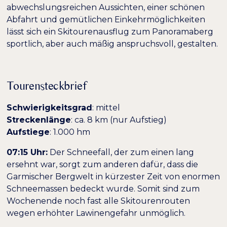
abwechslungsreichen Aussichten, einer schönen
Abfahrt und gemütlichen Einkehrmöglichkeiten
lässt sich ein Skitourenausflug zum Panoramaberg
sportlich, aber auch mäßig anspruchsvoll, gestalten.
Farben umkehren
Monochrom
Tourensteckbrief
Dunkler Kontrast
Heller Kontrast
Schwierigkeitsgrad
: mittel
Streckenlänge
: ca. 8 km (nur Aufstieg)
Aufstiege
: 1.000 hm
Niedrige Sättigung
Hohe Sättigung
07:15 Uhr:
Der Schneefall, der zum einen lang
Überschriften
ersehnt war, sorgt zum anderen dafür, dass die
Links hervorheben
H1
hervorheben
Garmischer Bergwelt in kürzester Zeit von enormen
Schneemassen bedeckt wurde. Somit sind zum
Wochenende noch fast alle Skitourenrouten
Bildschirmleser
Lesemodus
wegen erhöhter Lawinengefahr unmöglich.