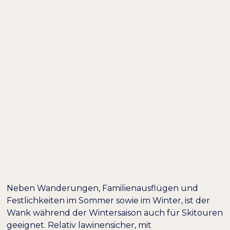
DE /
EN
EIN PERFEKTER
TAG IN GRAINAU:
SKITOUREN AM
PANORAMABERG
WANK
Neben Wanderungen, Familienausflügen und
Festlichkeiten
im Sommer
sowie
im Winter
, ist der
Wank während der Wintersaison auch für Skitouren
geeignet. Relativ lawinensicher, mit