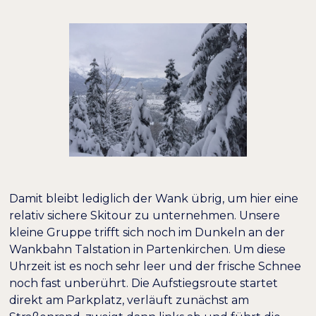
−
+
100%
Inhaltsskalierung
−
+
100%
Schriftgröße
−
+
100%
Zeilenhöhe
−
+
100%
Buchstabenabstand
Damit bleibt lediglich der Wank übrig, um hier eine
relativ sichere Skitour zu unternehmen. Unsere
kleine Gruppe trifft sich noch im Dunkeln an der
Wankbahn Talstation in Partenkirchen. Um diese
Uhrzeit ist es noch sehr leer und der frische Schnee
noch fast unberührt. Die Aufstiegsroute startet
direkt am Parkplatz, verläuft zunächst am