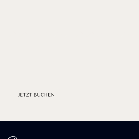
Willkommen
HERZLICH
AM BADERSEE
JETZT BUCHEN
PAKETE ENTDECKEN