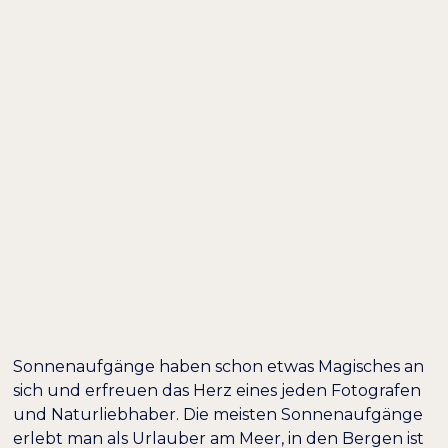
DE /
EN
EIN PERFEKTER
TAG IN GRAINAU:
SONNENAUFGANG
AUF DER
ZUGSPITZE
Sonnenaufgänge haben schon etwas Magisches an
sich und erfreuen das Herz eines jeden Fotografen
Farben umkehren
Monochrom
und Naturliebhaber. Die meisten Sonnenaufgänge
erlebt man als Urlauber am Meer, in den Bergen ist