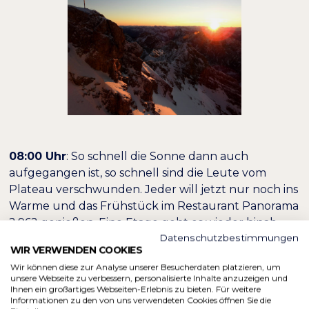
08:00 Uhr
: So schnell die Sonne dann auch
aufgegangen ist, so schnell sind die Leute vom
Plateau verschwunden. Jeder will jetzt nur noch ins
Warme und das Frühstück im Restaurant Panorama
2.962 genießen. Eine Etage geht es wieder hinab
Datenschutzbestimmungen
und ins warme Restaurant hinein, wo bereits
WIR VERWENDEN COOKIES
eingedeckte Tische auf die
Wir können diese zur Analyse unserer Besucherdaten platzieren, um
Sonnenaufgangsanbeter warten. Die Auswahl am
unsere Webseite zu verbessern, personalisierte Inhalte anzuzeigen und
Büffet ist riesig, ob bayerisch mit Weißwurst und
Ihnen ein großartiges Webseiten-Erlebnis zu bieten. Für weitere
Informationen zu den von uns verwendeten Cookies öffnen Sie die
Brezeln sowie Obatzer oder Rührei, Spiegelei,