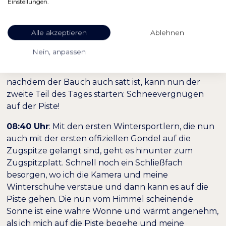
Einstellungen.
Bacon und Würstchen. Müsli, Obst, Quark und
Joghurt stehen genauso zur Auswahl wie frische
Alle akzeptieren
Ablehnen
Brötchen mit Käse und Wurstaufschnitt. Zusätzlich
süße Speisen mit Waffeln oder Nutellapizza. Ich
Nein, anpassen
wünschte mein Magen wäre größer. Der Kaffee
verscheucht dann noch den letzten Schlaf und
nachdem der Bauch auch satt ist, kann nun der
zweite Teil des Tages starten: Schneevergnügen
auf der Piste!
08:40 Uhr
: Mit den ersten Wintersportlern, die nun
auch mit der ersten offiziellen Gondel auf die
Zugspitze gelangt sind, geht es hinunter zum
Zugspitzplatt. Schnell noch ein Schließfach
besorgen, wo ich die Kamera und meine
Winterschuhe verstaue und dann kann es auf die
Piste gehen. Die nun vom Himmel scheinende
Sonne ist eine wahre Wonne und wärmt angenehm,
als ich mich auf die Piste begehe und meine