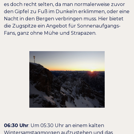
es doch recht selten, da man normalerweise zuvor
Dunkler Kontrast
Heller Kontrast
den Gipfel zu Fuß im Dunkeln erklimmen, oder eine
Nacht in den Bergen verbringen muss. Hier bietet
die Zugspitze ein Angebot für Sonnenaufgangs-
Niedrige Sättigung
Hohe Sättigung
Fans, ganz ohne Mühe und Strapazen.
Überschriften
Links hervorheben
H1
hervorheben
Bildschirmleser
Lesemodus
−
+
100%
Inhaltsskalierung
−
+
100%
Schriftgröße
−
+
100%
Zeilenhöhe
06:30 Uhr
: Um 05:30 Uhr an einem kalten
−
+
100%
Buchstabenabstand
Wintersamstagmorgen aufzustehen und das