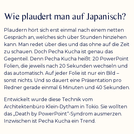
Dunkler Kontrast
Heller Kontrast
Wie plaudert man auf Japanisch?
Niedrige Sättigung
Hohe Sättigung
Plaudern hört sich erst einmal nach einem netten
Gespräch an, welches sich über Stunden hinziehen
Überschriften
Links hervorheben
H1
kann. Man redet über dies und das ohne auf die Zeit
hervorheben
zu schauen. Doch Pecha Kucha ist genau das
Gegenteil. Denn Pecha Kucha heißt: 20 PowerPoint
Bildschirmleser
Lesemodus
Folien, die jeweils nach 20 Sekunden wechseln und
das automatisch. Auf jeder Folie ist nur ein Bild –
sonst nichts. Und so dauert eine Präsentation pro
−
+
100%
Inhaltsskalierung
Redner gerade einmal 6 Minuten und 40 Sekunden.
−
+
100%
Schriftgröße
Entwickelt wurde diese Technik vom
Architektenbüro Klein-Dytham in Tokio. Sie wollten
−
+
100%
Zeilenhöhe
das „Death by PowerPoint“-Syndrom ausmerzen.
Inzwischen ist Pecha Kucha ein Trend.
−
+
100%
Buchstabenabstand