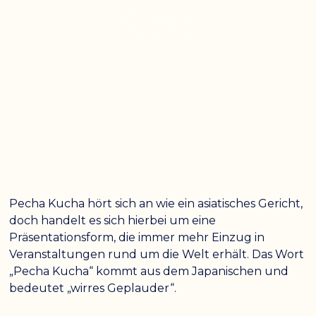
DE /
EN
PECHA KUCHA –
PLAUDERN AUF
JAPANISCH
Pecha Kucha hört sich an wie ein asiatisches Gericht,
doch handelt es sich hierbei um eine
Präsentationsform, die immer mehr Einzug in
Veranstaltungen rund um die Welt erhält. Das Wort
„Pecha Kucha“ kommt aus dem Japanischen und
Farben umkehren
Monochrom
bedeutet „wirres Geplauder“.