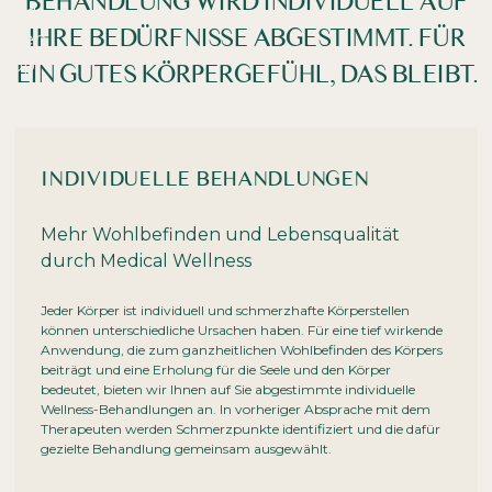
EHANDLUNG WIRD INDIVIDUELL AUF I
Niedrige Sättigung
Hohe Sättigung
HRE BEDÜRFNISSE ABGESTIMMT. FÜR E
IN GUTES KÖRPERGEFÜHL, DAS BLEIBT.
Überschriften
Links hervorheben
H1
hervorheben
Bildschirmleser
Lesemodus
INDIVIDUELLE BEHANDLUNGEN
−
+
100%
Inhaltsskalierung
Mehr Wohlbefinden und Lebensqualität
durch Medical Wellness
−
+
100%
Schriftgröße
Jeder Körper ist individuell und schmerzhafte Körperstellen
−
+
können unterschiedliche Ursachen haben. Für eine tief wirkende
100%
Zeilenhöhe
Anwendung, die zum ganzheitlichen Wohlbefinden des Körpers
beiträgt und eine Erholung für die Seele und den Körper
−
+
100%
Buchstabenabstand
bedeutet, bieten wir Ihnen auf Sie abgestimmte individuelle
Wellness-Behandlungen an. In vorheriger Absprache mit dem
Therapeuten werden Schmerzpunkte identifiziert und die dafür
gezielte Behandlung gemeinsam ausgewählt.