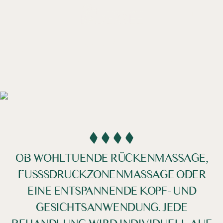
DE /
EN
Behandlungen
&
ANWENDUNGEN
OB WOHLTUENDE RÜCKENMASSAGE,
Farben umkehren
Monochrom
FUSSSDRUCKZONENMASSAGE ODER E
INE ENTSPANNENDE KOPF- UND G
Dunkler Kontrast
Heller Kontrast
ESICHTSANWENDUNG. JEDE B