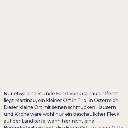
AUSFLUGSTIPP:
MARTINAU – DAS
MEKKA FÜR
ORCHIDEENLIEBHA
Nur etwa eine Stunde Fahrt von Grainau entfernt
liegt Martinau, ein kleiner Ort in Tirol in Österreich.
Dieser kleine Ort mit seinen schmucken Häusern
Farben umkehren
Monochrom
und Kirche wäre wohl nur ein beschaulicher Fleck
auf der Landkarte, wenn hier nicht eine
Besonderheit existiert, die diesen Ort zwischen Mitte