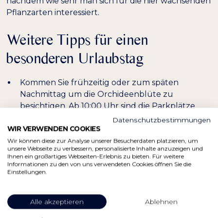
nachdem wie sehr man sich für die hier wachsenden
Pflanzarten interessiert.
Weitere Tipps für einen
besonderen Urlaubstag
Kommen Sie frühzeitig oder zum späten
Nachmittag um die Orchideenblüte zu
besichtigen. Ab 10:00 Uhr sind die Parkplätze
gut belegt und es wird voll auf den Wegen.
Datenschutzbestimmungen
WIR VERWENDEN COOKIES
Wer gerne wandert, kann den Besuch der
Wir können diese zur Analyse unserer Besucherdaten platzieren, um
Martinauer Au mit einer Wanderung auf dem
unsere Webseite zu verbessern, personalisierte Inhalte anzuzeigen und
Lechweg kombinieren. Die Etappe 5 des
Ihnen ein großartiges Webseiten-Erlebnis zu bieten. Für weitere
Informationen zu den von uns verwendeten Cookies öffnen Sie die
Lechwegs führt von Elbigenalp auf 19,5 km bis
Einstellungen.
nach Vorderhornbach. Etwas kürzer ist die
Etappe 6 mit 16 km ab Vorderhornbach bis nach
Weissenbach.
Alle akzeptieren
Ablehnen
Bei einer Fahrt über Reutte lohnt sich ein