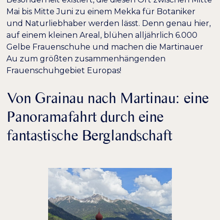
Dunkler Kontrast
Heller Kontrast
Mai bis Mitte Juni zu einem Mekka für Botaniker
und Naturliebhaber werden lässt. Denn genau hier,
auf einem kleinen Areal, blühen alljährlich 6.000
Niedrige Sättigung
Hohe Sättigung
Gelbe Frauenschuhe
und machen die Martinauer
Au zum größten zusammenhängenden
Überschriften
Frauenschuhgebiet Europas!
Links hervorheben
H1
hervorheben
Von Grainau nach Martinau: eine
Bildschirmleser
Lesemodus
Panoramafahrt durch eine
fantastische Berglandschaft
−
+
100%
Inhaltsskalierung
−
+
100%
Schriftgröße
−
+
100%
Zeilenhöhe
−
+
100%
Buchstabenabstand