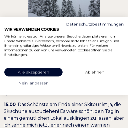
Datenschutzbestimmungen
WIR VERWENDEN COOKIES
Wir können diese zur Analyse unserer Besucherdaten platzieren, um
unsere Webseite zu verbessern, personalisierte Inhalte anzuzeigen und
Ihnen ein großartiges Webseiten-Erlebnis zu bieten. Für weitere
Informationen zu den von uns verwendeten Cookies öffnen Sie die
Bald erreichen wir wieder die Waldgrenze und
Einstellungen.
müssen uns durch die Bäume durchschlängeln.
Der Wald wird unten immer dichter. Gut, dass die
Anderen schon ein paar Wege gespurt haben! Zum
Alle akzeptieren
Ablehnen
Schluss kommen wir auf die gleiche Forststraße, die
Nein, anpassen
direkt zum Parkplatz führt. Einen Augenblick
später sind wir wieder bei unseren Autos.
15.00
: Das Schönste am Ende einer Skitour ist ja, die
Skischuhe auszuziehen! Es wäre schön, den Tag in
einem gemütlichen Lokal ausklingen zu lassen, aber
ich sehne mich jetzt eher nach einem warmen