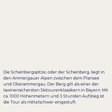
DE /
EN
AUSFLUGSTIPP:
SKITOUR ZUR
SCHEINBERGSPITZE
Die Scheinbergspitze, oder der Scheinberg, liegt in
den Ammergauer Alpen zwischen dem Plansee
und Oberammergau. Der Berg gilt als einer der
lawinensichersten Skitourenklassikern in Bayern. Mit
ca. 1000 Höhenmetern und 3 Stunden Aufstieg ist
Farben umkehren
Monochrom
die Tour als mittelschwer eingestuft.