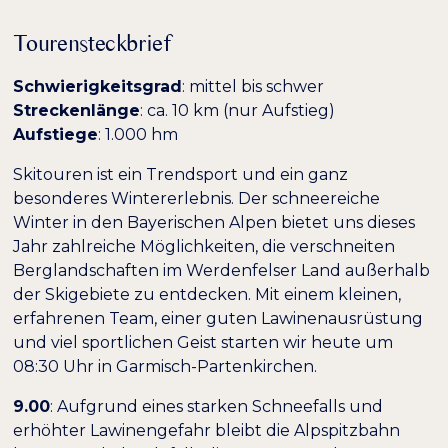
Dunkler Kontrast
Heller Kontrast
Tourensteckbrief
Niedrige Sättigung
Hohe Sättigung
Schwierigkeitsgrad
: mittel bis schwer
Streckenlänge
: ca. 10 km (nur Aufstieg)
Überschriften
Aufstiege
: 1.000 hm
Links hervorheben
H1
hervorheben
Skitouren ist ein Trendsport und ein ganz
besonderes Wintererlebnis. Der schneereiche
Bildschirmleser
Lesemodus
Winter in den Bayerischen Alpen bietet uns dieses
Jahr zahlreiche Möglichkeiten, die verschneiten
Berglandschaften im Werdenfelser Land außerhalb
−
+
100%
Inhaltsskalierung
der Skigebiete zu entdecken. Mit einem kleinen,
erfahrenen Team, einer guten Lawinenausrüstung
−
+
100%
Schriftgröße
und viel sportlichen Geist starten wir heute um
08:30 Uhr in Garmisch-Partenkirchen.
−
+
100%
Zeilenhöhe
9.00
: Aufgrund eines starken Schneefalls und
−
+
100%
Buchstabenabstand
erhöhter Lawinengefahr bleibt die Alpspitzbahn