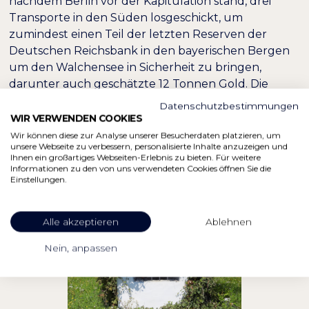
nachdem Berlin vor der Kapitulation stand, drei
Transporte in den Süden losgeschickt, um
zumindest einen Teil der letzten Reserven der
Deutschen Reichsbank in den bayerischen Bergen
um den Walchensee in Sicherheit zu bringen,
darunter auch geschätzte 12 Tonnen Gold. Die
Amerikaner fanden durch ihre Bemühungen und
Datenschutzbestimmungen
deutsche Agenten nur 9,1 Tonnen. Wo also der Rest
WIR VERWENDEN COOKIES
geblieben ist, darüber wird bis heute spekuliert.
Wir können diese zur Analyse unserer Besucherdaten platzieren, um
unsere Webseite zu verbessern, personalisierte Inhalte anzuzeigen und
Also, wer hat Lust auf Schatzsuche zu gehen?
Ihnen ein großartiges Webseiten-Erlebnis zu bieten. Für weitere
Informationen zu den von uns verwendeten Cookies öffnen Sie die
Einstellungen.
Alle akzeptieren
Ablehnen
Nein, anpassen