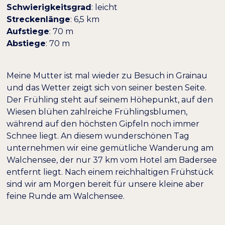
Schwierigkeitsgrad
: leicht
Streckenlänge
: 6,5 km
Aufstiege
: 70 m
Abstiege
: 70 m
Farben umkehren
Monochrom
Meine Mutter ist mal wieder zu Besuch in Grainau
und das Wetter zeigt sich von seiner besten Seite.
Dunkler Kontrast
Heller Kontrast
Der Frühling steht auf seinem Höhepunkt, auf den
Wiesen blühen zahlreiche Frühlingsblumen,
während auf den höchsten Gipfeln noch immer
Niedrige Sättigung
Hohe Sättigung
Schnee liegt. An diesem wunderschönen Tag
unternehmen wir eine gemütliche Wanderung am
Überschriften
Walchensee, der nur 37 km vom Hotel am Badersee
Links hervorheben
H1
hervorheben
entfernt liegt. Nach einem reichhaltigen Frühstück
sind wir am Morgen bereit für unsere kleine aber
Bildschirmleser
Lesemodus
feine Runde am Walchensee.