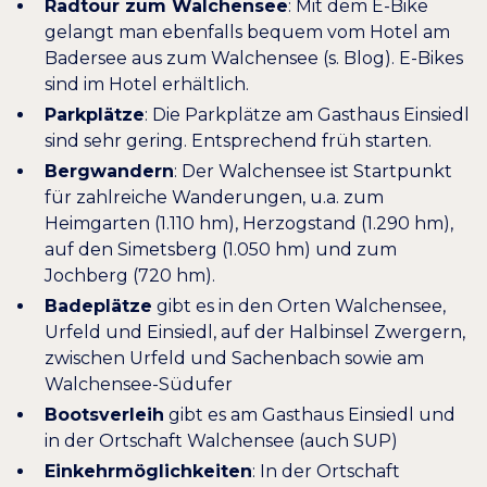
Radtour zum Walchensee
: Mit dem E-Bike
gelangt man ebenfalls bequem vom Hotel am
Badersee aus zum Walchensee (s. Blog). E-Bikes
sind im Hotel erhältlich.
Parkplätze
: Die Parkplätze am Gasthaus Einsiedl
sind sehr gering. Entsprechend früh starten.
Bergwandern
: Der Walchensee ist Startpunkt
für zahlreiche Wanderungen, u.a. zum
Heimgarten (1.110 hm), Herzogstand (1.290 hm),
auf den Simetsberg (1.050 hm) und zum
Jochberg (720 hm).
Badeplätze
gibt es in den Orten Walchensee,
Urfeld und Einsiedl, auf der Halbinsel Zwergern,
zwischen Urfeld und Sachenbach sowie am
Walchensee-Südufer
Bootsverleih
gibt es am Gasthaus Einsiedl und
in der
Ortschaft Walchensee
(auch SUP)
Einkehrmöglichkeiten
: In der Ortschaft