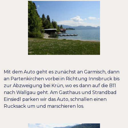
−
+
100%
Inhaltsskalierung
−
+
100%
Schriftgröße
−
+
100%
Zeilenhöhe
−
+
100%
Buchstabenabstand
Mit dem Auto geht es zunächst an Garmisch, dann
an Partenkirchen vorbei in Richtung Innsbruck bis
zur Abzweigung bei Krün, wo es dann auf die B11
nach Wallgau geht. Am Gasthaus und Strandbad
Einsiedl parken wir das Auto, schnallen einen
Rucksack um und marschieren los.