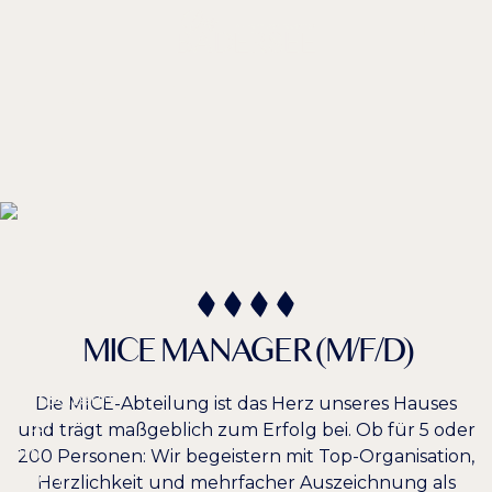
DE /
EN
Arbeiten
IM
DAS BADERSEE
Farben umkehren
Monochrom
MICE MANAGER (M/F/D)
Dunkler Kontrast
Heller Kontrast
Die MICE-Abteilung ist das Herz unseres Hauses
und trägt maßgeblich zum Erfolg bei. Ob für 5 oder
200 Personen: Wir begeistern mit Top-Organisation,
Niedrige Sättigung
Hohe Sättigung
Herzlichkeit und mehrfacher Auszeichnung als