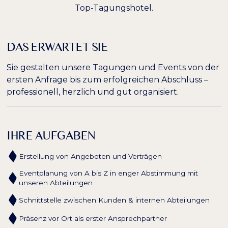
Top-Tagungshotel.
Überschriften
Links hervorheben
H1
hervorheben
DAS ERWARTET SIE
Bildschirmleser
Lesemodus
Sie gestalten unsere Tagungen und Events von der
ersten Anfrage bis zum erfolgreichen Abschluss –
−
+
100%
Inhaltsskalierung
professionell, herzlich und gut organisiert.
−
+
100%
Schriftgröße
IHRE AUFGABEN
−
+
100%
Zeilenhöhe
Erstellung von Angeboten und Verträgen
−
+
100%
Buchstabenabstand
Eventplanung von A bis Z in enger Abstimmung mit
unseren Abteilungen
Schnittstelle zwischen Kunden & internen Abteilungen
Präsenz vor Ort als erster Ansprechpartner